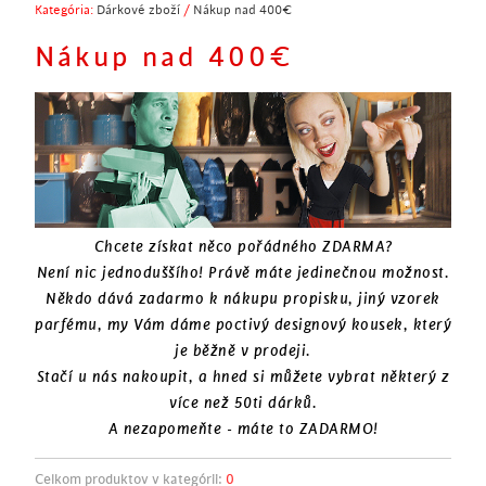
Kategória:
Dárkové zboží
/
Nákup nad 400€
Nákup nad 400€
Chcete získat něco pořádného ZDARMA?
Není nic jednoduššího! Právě máte jedinečnou možnost.
Někdo dává zadarmo k nákupu propisku, jiný vzorek
parfému, my Vám dáme poctivý designový kousek, který
je běžně v prodeji.
Stačí u nás nakoupit, a hned si můžete vybrat některý z
více než 50ti dárků.
A nezapomeňte - máte to ZADARMO!
Celkom produktov v kategórii:
0