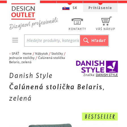
SK
Prihlásenie
KONTAKTY
VÁŠ NÁKUP
<
SPÄŤ
Home
/
Nábytok
/
Stoličky
/
Jednacie stoličky
/
Čalúnená stolička
Belaris, zelená
Danish Style
Značka:
DANISH STYLE
Čalúnená stolička Belaris
,
zelená