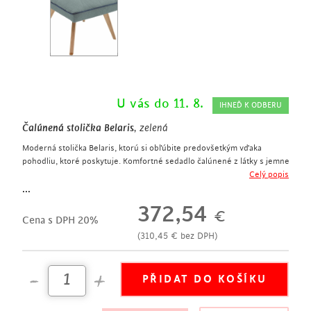
U vás do 11. 8.
IHNEĎ K ODBERU
Čalúnená stolička Belaris
, zelená
Moderná stolička Belaris, ktorú si obľúbite predovšetkým vďaka
pohodliu, ktoré poskytuje. Komfortné sedadlo čalúnené z látky s jemne
prešívanými líniami je doplnené o drevenú podnož. Stolička vyniká
Celý popis
nielen použitým materiálom, ale aj dizajnom, vďaka ktorému vnesie štýl
...
do každého moderne zariadeného interiéru.
372,54
€
moderná stolička
Cena s DPH 20%
výška sedu 46 cm
(
310,45
€
bez DPH)
poťah stoličky je z látky v zelenej farbe
jemné dekoratívne prešívanie sedadla
podnož z dreva v prírodnom odtieni
hodí sa do moderného interiéru