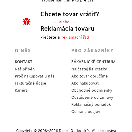
Napíšte nám. Sme tu pre vás.
Chcete tovar vrátiť?
---- alebo ----
Reklamácia tovaru
Přečtete si
reklamační řád
O NÁS
PRO ZÁKAZNÍKY
KONTAKT
ZÁKAZNICKÉ CENTRUM
Náš příběh
Najčastejšie otázky
Proč nakupovat u nás
Ako tovar doručíme
Fakturačné údaje
Ako nakupovať
Kariéra
Obchodné podmienky
Odstúpenie od zmluvy
Reklamačný poriadok
Ochrana údajov
Copyright © 2008–2026 DesignOutlet.sk™. Všechna práva