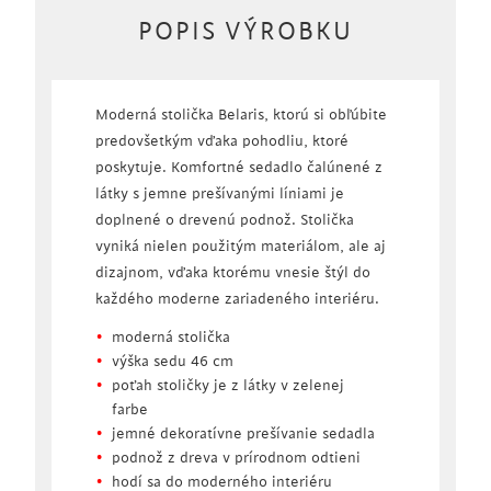
POPIS VÝROBKU
Moderná stolička Belaris, ktorú si obľúbite
predovšetkým vďaka pohodliu, ktoré
poskytuje. Komfortné sedadlo čalúnené z
látky s jemne prešívanými líniami je
doplnené o drevenú podnož. Stolička
vyniká nielen použitým materiálom, ale aj
dizajnom, vďaka ktorému vnesie štýl do
každého moderne zariadeného interiéru.
moderná stolička
výška sedu 46 cm
poťah stoličky je z látky v zelenej
farbe
jemné dekoratívne prešívanie sedadla
podnož z dreva v prírodnom odtieni
hodí sa do moderného interiéru