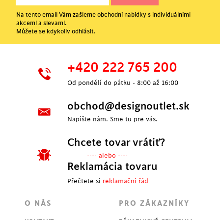
Na tento email Vám zašleme obchodní nabídky s individuálními
akcemi a slevami.
Můžete se kdykoliv odhlásit.
+420 222 765 200
Od pondělí do pátku - 8:00 až 16:00
obchod@designoutlet.sk
Napíšte nám. Sme tu pre vás.
Chcete tovar vrátiť?
---- alebo ----
Reklamácia tovaru
Přečtete si
reklamační řád
O NÁS
PRO ZÁKAZNÍKY