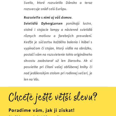
Svetlo, ktoré rozsvietilo Dánsko a teraz
rozsvecuje snáď celú Európu.
Rozsvieťte s nimi aj váš domov.
Svietidlá DybergLarsen
ponúkajú lustre,
stolné i stojacie lampy a nástenné svietidlá
rôznych motívov a farebných prevedení.
Keďže je súčasťou každého balenia i kábel s
vypínačom či stojan, ktorý vidíte na obrázku,
postačí vám na rozsvietenie tohto originálneho
skvostu zaobstarať už len žiarovku. Ak si
posvietite pri čítaní vašej obľúbenej knihy či
nad jedálenským stolom pri rodinnej večeri, je
len na Vás.
Chcete ještě větší slevu?
Poradíme vám, jak ji získat!