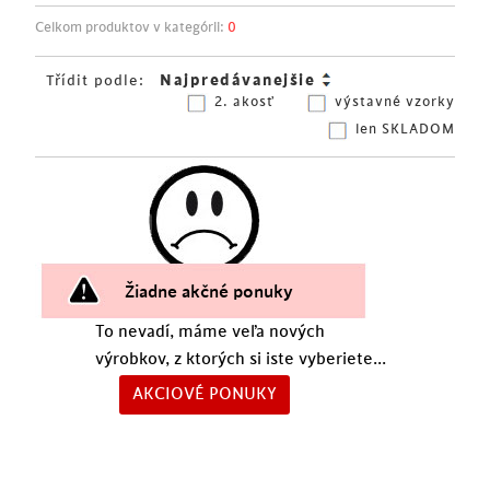
Celkom produktov v kategórii:
0
Třídit podle:
2. akosť
výstavné vzorky
len SKLADOM
Žiadne akčné ponuky
To nevadí, máme veľa nových
výrobkov, z ktorých si iste vyberiete...
AKCIOVÉ PONUKY