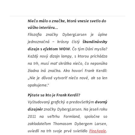
Niečo málo o značke, ktorá vnesie svetlo do
vášho interiéru...
Filozofia značky DybergLarsen je úplne
jednoznačná – krásny čistý
škandinávsky
dizajn s efektom WOW
. Čo tým Dáni myslia?
Každý nový dizajn lampy, s ktorou prichádza
na trh, musí mať skrátka niečo, čo neponúka
žiadna iná značka. Ako hovorí Frank Kerdil:
„Nie je dôvod vytvoriť niečo nové, ak sa len
opakujeme.“
Pýtate sa kto je Frank Kerdil?
Vyštudovaný grafický a predovšetkým
dvorný
dizajnér
značky DybergLarsen. Na jeseň roku
2011 na veľtrhu Formland, spoločne so
zakladateľom Thomasom Dybergem Larsen,
uviedli na trh svoje prvé svietidlo
PineApple
.