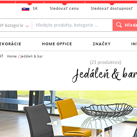
SK
Sledovať cenu
Sledovať dostupnosť
P kategorie
EKORÁCIE
HOME OFFICE
ZNAČKY
IN
ÄŤ
Home
/
Jedáleň & bar
(21 produktov)
Jedáleň & ba