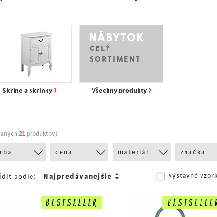
NÁBYTOK
CELÝ
SORTIMENT
›
›
Skrine a skrinky
Všechny produkty
raných
21
produktov)
arba
cena
materiál
značka
výstavné vzor
ídit podle: