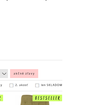
akčné zľavy
ky
2. akosť
len SKLADOM