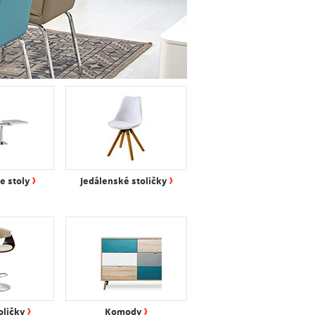
›
›
e stoly
Jedálenské stoličky
›
›
oličky
Komody