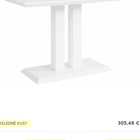
305,46
€
OSLEDNÉ KUSY