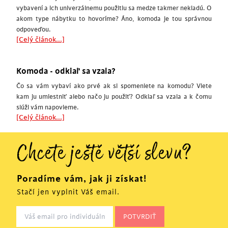
vybavení a ich univerzálnemu použitiu sa medze takmer nekladú. O
akom type nábytku to hovoríme? Áno, komoda je tou správnou
odpoveďou.
[Celý článok...]
Komoda - odkiaľ sa vzala?
Čo sa vám vybaví ako prvé ak si spomeniete na komodu? Viete
kam ju umiestniť alebo načo ju použiť? Odkiaľ sa vzala a k čomu
slúži vám napovieme.
[Celý článok...]
Chcete ještě větší slevu?
Poradíme vám, jak ji získat!
Stačí jen vyplnit Váš email.