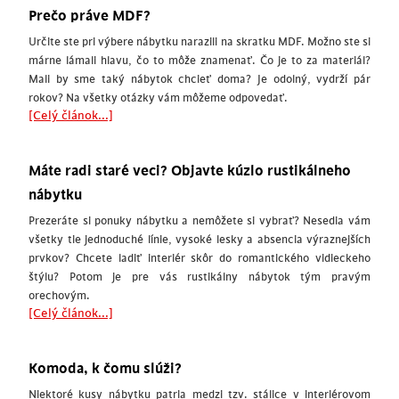
Prečo práve MDF?
Určite ste pri výbere nábytku narazili na skratku MDF. Možno ste si
márne lámali hlavu, čo to môže znamenať. Čo je to za materiál?
Mali by sme taký nábytok chcieť doma? Je odolný, vydrží pár
rokov? Na všetky otázky vám môžeme odpovedať.
[Celý článok...]
Máte radi staré veci? Objavte kúzlo rustikálneho
nábytku
Prezeráte si ponuky nábytku a nemôžete si vybrať? Nesedia vám
všetky tie jednoduché línie, vysoké lesky a absencia výraznejších
prvkov? Chcete ladiť interiér skôr do romantického vidieckeho
štýlu? Potom je pre vás rustikálny nábytok tým pravým
orechovým.
[Celý článok...]
Komoda, k čomu slúži?
Niektoré kusy nábytku patria medzi tzv. stálice v interiérovom