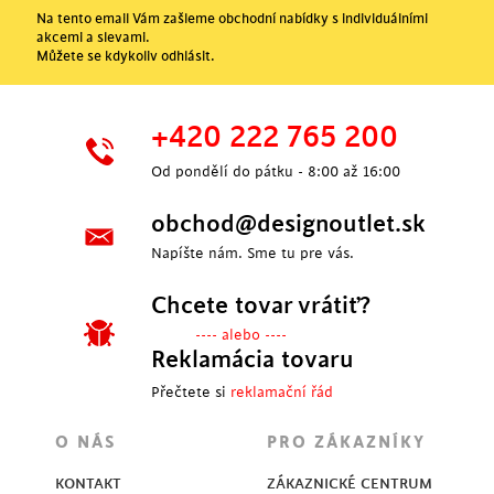
Na tento email Vám zašleme obchodní nabídky s individuálními
akcemi a slevami.
Můžete se kdykoliv odhlásit.
+420 222 765 200
Od pondělí do pátku - 8:00 až 16:00
obchod@designoutlet.sk
Napíšte nám. Sme tu pre vás.
Chcete tovar vrátiť?
---- alebo ----
Reklamácia tovaru
Přečtete si
reklamační řád
O NÁS
PRO ZÁKAZNÍKY
KONTAKT
ZÁKAZNICKÉ CENTRUM