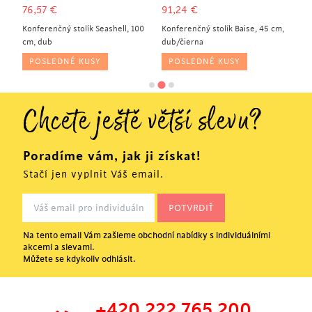
76,57
€
91,24
€
29
2
Konferenčný stolík Seashell, 100
Konferenčný stolík Baise, 45 cm,
Ko
cm, dub
dub/čierna
či
POSLEDNÉ KUSY
POSLEDNÉ KUSY
Chcete ještě větší slevu?
Poradíme vám, jak ji získat!
Stačí jen vyplnit Váš email.
Na tento email Vám zašleme obchodní nabídky s individuálními
akcemi a slevami.
Můžete se kdykoliv odhlásit.
+420 222 765 200