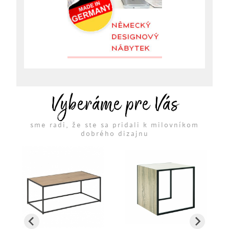
Vyberáme pre Vás
sme radi, že ste sa pridali k milovníkom
dobrého dizajnu