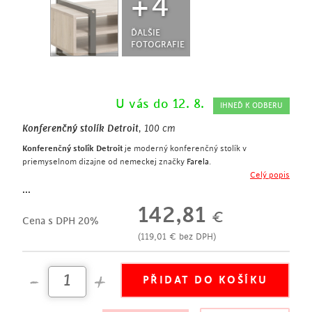
+4
ĎALŠIE
FOTOGRAFIE
U vás do 12. 8.
IHNEĎ K ODBERU
Konferenčný stolík Detroit
, 100 cm
Konferenčný stolík Detroit
je moderný konferenčný stolík v
priemyselnom dizajne od nemeckej značky
Farela
.
Kombinácia antracitovej farby a dreveného dekóru pripomína
Celý popis
dielenský nábytok. Tento priemyselný vzhľad dokresľujú veľké
...
priznané skrutky na konštrukcii.
142,81
€
Konferenčný stolík
z
rady Detroit
vyniká nielen kvalitným dizajnom a
Cena s DPH 20%
nemeckou kvalitou, ale tiež pomerom kvality a ceny.
(
119,01
€
bez DPH)
šírka 100 cm
1x otvorená polica
1x stredová deliaca priečka
horná doska – melamín hr. 19 mm
ostatné časti – melamín hr. 15 mm
ABS hrany