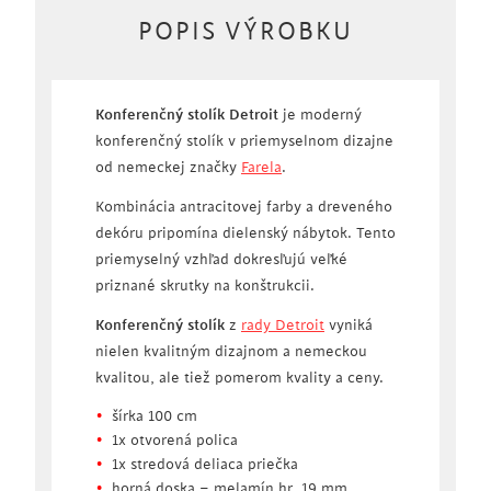
POPIS VÝROBKU
Konferenčný stolík Detroit
je moderný
konferenčný stolík v priemyselnom dizajne
od nemeckej značky
Farela
.
Kombinácia antracitovej farby a dreveného
dekóru pripomína dielenský nábytok. Tento
priemyselný vzhľad dokresľujú veľké
priznané skrutky na konštrukcii.
Konferenčný stolík
z
rady Detroit
vyniká
nielen kvalitným dizajnom a nemeckou
kvalitou, ale tiež pomerom kvality a ceny.
šírka 100 cm
1x otvorená polica
1x stredová deliaca priečka
horná doska – melamín hr. 19 mm