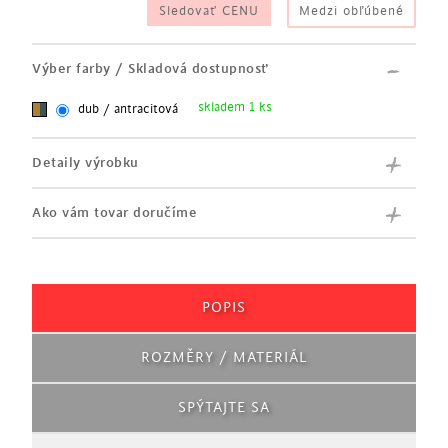
Sledovať CENU
Medzi obľúbené
korpus – melamín v dekóre Sorrento dub
konštrukcia – MDF v antracitovej farbe
Výber farby / Skladová dostupnosť
skladem 1 ks
dub / antracitová
Detaily výrobku
Ako vám tovar doručíme
POPIS
ROZMĚRY / MATERIÁL
SPÝTAJTE SA