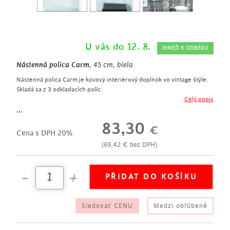
U vás do 12. 8.
IHNEĎ K ODBERU
Nástenná polica Carm
, 45 cm, biela
Nástenná polica Carm je kovový interiérový doplnok vo vintage štýle.
Skladá sa z 3 odkladacích políc.
interiérový doplnok vo vintage štýle
Celý popis
výška 45 cm
...
vyrobená z kovu
83,30
€
v antickom bielom laku
Cena s DPH 20%
3 odkladacie police na fotografie či dekorácie
(
69,42
€
bez DPH)
Sledovať CENU
Medzi obľúbené