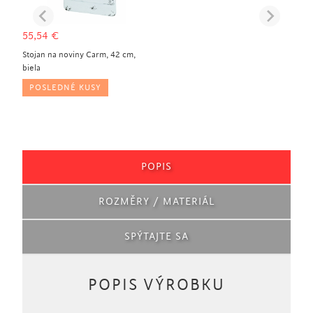
55,54
€
Stojan na noviny Carm, 42 cm,
biela
POSLEDNÉ KUSY
POPIS
ROZMĚRY / MATERIÁL
SPÝTAJTE SA
POPIS VÝROBKU