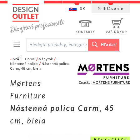
SK
Prihlásenie
KONTAKTY
VÁŠ NÁKUP
<
SPÄŤ
Home
/
Nábytok
/
Nástenné police
/
Nástenná polica
Carm, 45 cm, biela
Mørtens
Značka:
MØRTENS FURNITURE
Furniture
Nástenná polica Carm
, 45
cm, biela