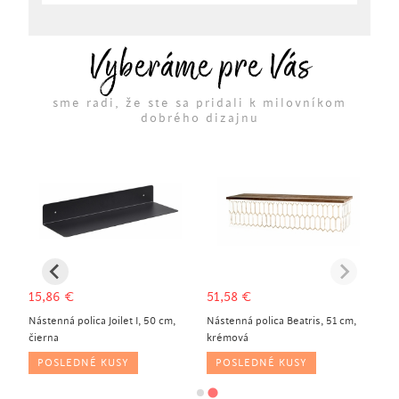
Vyberáme pre Vás
sme radi, že ste sa pridali k milovníkom
dobrého dizajnu
15,86
€
51,58
€
Nástenná polica Joilet I, 50 cm,
Nástenná polica Beatris, 51 cm,
čierna
krémová
POSLEDNÉ KUSY
POSLEDNÉ KUSY