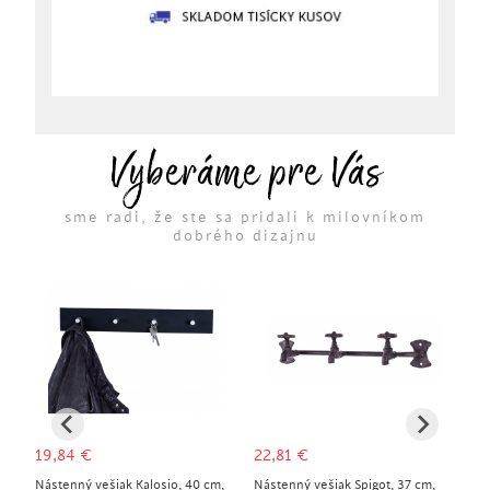
Vyberáme pre Vás
sme radi, že ste sa pridali k milovníkom
dobrého dizajnu
19,84
€
22,81
€
10
Nástenný vešiak Kalosio, 40 cm,
Nástenný vešiak Spigot, 37 cm,
Há