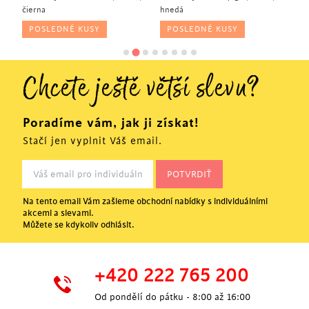
čierna
hnedá
No
POSLEDNÉ KUSY
POSLEDNÉ KUSY
Chcete ještě větší slevu?
Poradíme vám, jak ji získat!
Stačí jen vyplnit Váš email.
Na tento email Vám zašleme obchodní nabídky s individuálními
akcemi a slevami.
Můžete se kdykoliv odhlásit.
+420 222 765 200
Od pondělí do pátku - 8:00 až 16:00