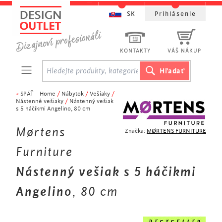
SK
Prihlásenie
KONTAKTY
VÁŠ NÁKUP
<
SPÄŤ
Home
/
Nábytok
/
Vešiaky
/
Nástenné vešiaky
/
Nástenný vešiak
s 5 háčikmi Angelino, 80 cm
Mørtens
Značka:
MØRTENS FURNITURE
Furniture
Nástenný vešiak s 5 háčikmi
Angelino
, 80 cm