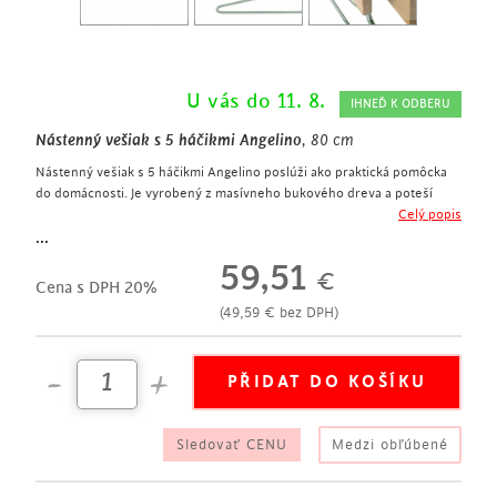
U vás do 11. 8.
IHNEĎ K ODBERU
Nástenný vešiak s 5 háčikmi Angelino
, 80 cm
Nástenný vešiak s 5 háčikmi Angelino poslúži ako praktická pomôcka
do domácnosti. Je vyrobený z masívneho bukového dreva a poteší
všetkých milovníkov dreveného nábytku v prírodnom odtieni.
Celý popis
štvorcový puf na sedenie
...
výška 44 cm
59,51
€
príjemná mäkká textília sivej farby
Cena s DPH 20%
pevné prešitie
(
49,59
€
bez DPH)
vintage vzhľad
dekor kríža
Sledovať CENU
Medzi obľúbené