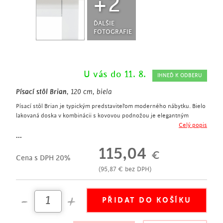
+2
ĎALŠIE
FOTOGRAFIE
U vás do 11. 8.
IHNEĎ K ODBERU
Písací stôl Brian
, 120 cm, biela
Písací stôl Brian je typickým predstaviteľom moderného nábytku. Bielo
lakovaná doska v kombinácii s kovovou podnožou je elegantným
doplnkom do moderne zariadených interiérov.
Celý popis
moderný písací stôl
...
šírka 120 cm
115,04
€
vyrobený z MDFv bielej farbe
Cena s DPH 20%
podnož z kovu v bielej farbe
(
95,87
€
bez DPH)
hodí sa do pracovne či detskej izby