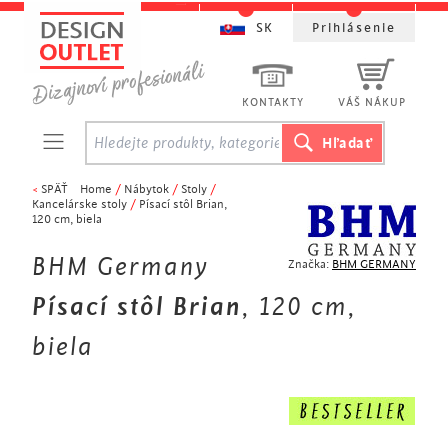
SK
Prihlásenie
KONTAKTY
VÁŠ NÁKUP
<
SPÄŤ
Home
/
Nábytok
/
Stoly
/
Kancelárske stoly
/
Písací stôl Brian,
120 cm, biela
BHM Germany
Značka:
BHM GERMANY
Písací stôl Brian
, 120 cm,
biela