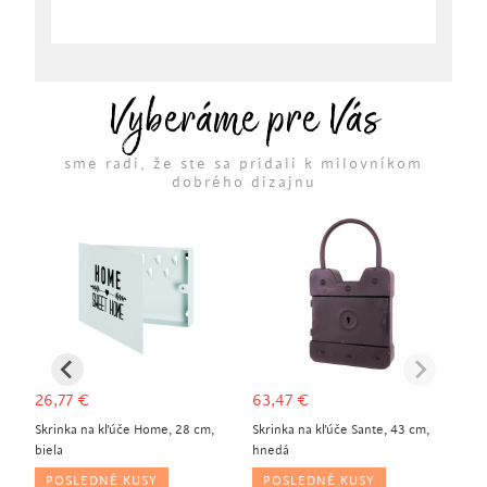
Vyberáme pre Vás
sme radi, že ste sa pridali k milovníkom
dobrého dizajnu
26,77
€
63,47
€
ivá
Skrinka na kľúče Home, 28 cm,
Skrinka na kľúče Sante, 43 cm,
biela
hnedá
POSLEDNÉ KUSY
POSLEDNÉ KUSY