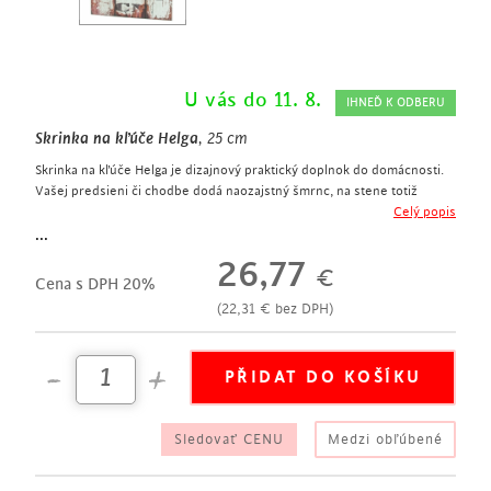
U vás do 11. 8.
IHNEĎ K ODBERU
Skrinka na kľúče Helga
, 25 cm
Skrinka na kľúče Helga je dizajnový praktický doplnok do domácnosti.
Vašej predsieni či chodbe dodá naozajstný šmrnc, na stene totiž
vyzerá ako obraz.
Celý popis
dizajnový úložný priestor na kľúče
...
výška 25 cm
26,77
€
vyrobené z kovu
Cena s DPH 20%
prednú stranu zdobí nápis „keep calm and carry on“
(
22,31
€
bez DPH)
5 háčikov na kľúče
Sledovať CENU
Medzi obľúbené