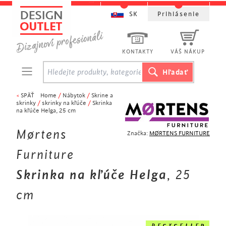
SK
Prihlásenie
KONTAKTY
VÁŠ NÁKUP
<
SPÄŤ
Home
/
Nábytok
/
Skrine a
skrinky
/
skrinky na kľúče
/
Skrinka
na kľúče Helga, 25 cm
Mørtens
Značka:
MØRTENS FURNITURE
Furniture
Skrinka na kľúče Helga
, 25
cm