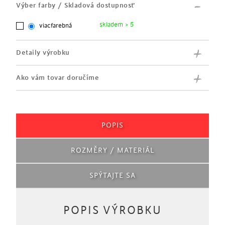
Výber farby / Skladová dostupnosť
skladem > 5
viacfarebná
Detaily výrobku
Ako vám tovar doručíme
POPIS
ROZMĚRY / MATERIÁL
SPÝTAJTE SA
POPIS VÝROBKU