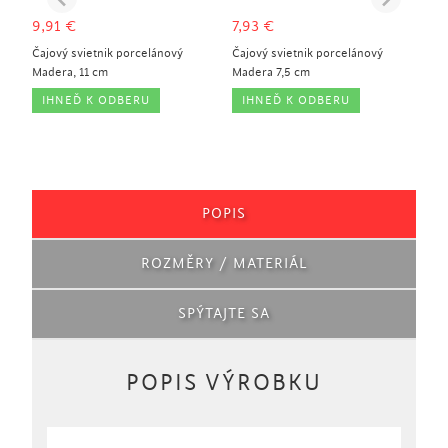
9,91
€
7,93
€
Čajový svietnik porcelánový
Čajový svietnik porcelánový
Madera, 11 cm
Madera 7,5 cm
IHNEĎ K ODBERU
IHNEĎ K ODBERU
POPIS
ROZMĚRY / MATERIÁL
SPÝTAJTE SA
POPIS VÝROBKU