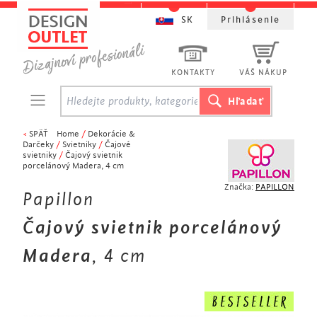
SK
Prihlásenie
KONTAKTY
VÁŠ NÁKUP
<
SPÄŤ
Home
/
Dekorácie &
Darčeky
/
Svietniky
/
Čajové
svietniky
/
Čajový svietnik
porcelánový Madera, 4 cm
Značka:
PAPILLON
Papillon
Čajový svietnik porcelánový
Madera
, 4 cm