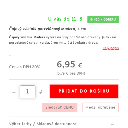
U vás do 11. 8.
IHNEĎ K ODBERU
Čajový svietnik porcelánový Madera
, 4 cm
Čajový svietnik Madera
vyzerá na prvý pohľad ako drevený. Je to však
porcelánový svietnik a glazúrou imitujúci štruktúru dreva.
porcelánový svietnik
Celý popis
výška 4 cm
...
kónický tvar
6,95
€
na čajovú sviečku
Cena s DPH 20%
glazúra s imitáciou prírodného dreva
(
5,79
€
bez DPH)
Sledovať CENU
Medzi obľúbené
Výber farby / Skladová dostupnosť