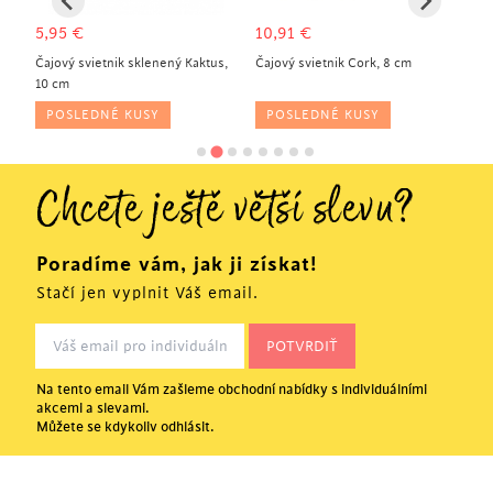
5,95
€
10,91
€
11
ra,
Čajový svietnik sklenený Kaktus,
Čajový svietnik Cork, 8 cm
Svi
10 cm
cm,
POSLEDNÉ KUSY
POSLEDNÉ KUSY
Chcete ještě větší slevu?
Poradíme vám, jak ji získat!
Stačí jen vyplnit Váš email.
Na tento email Vám zašleme obchodní nabídky s individuálními
akcemi a slevami.
Můžete se kdykoliv odhlásit.