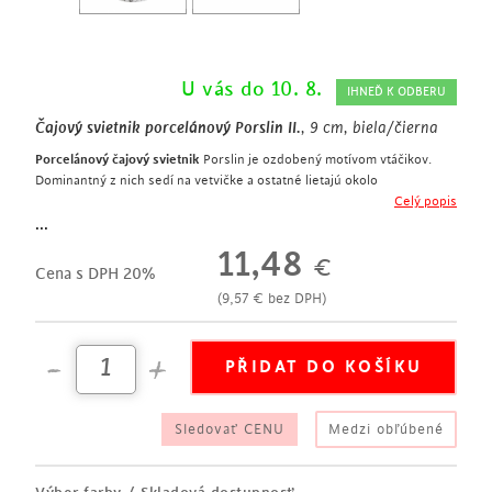
U vás do 10. 8.
IHNEĎ K ODBERU
Čajový svietnik porcelánový Porslin II.
, 9 cm, biela/čierna
Porcelánový čajový svietnik
Porslin je ozdobený motívom vtáčikov.
Dominantný z nich sedí na vetvičke a ostatné lietajú okolo
kónický tvar
Celý popis
biely porcelán
...
čierny motív
11,48
€
Cena s DPH 20%
(
9,57
€
bez DPH)
Sledovať CENU
Medzi obľúbené