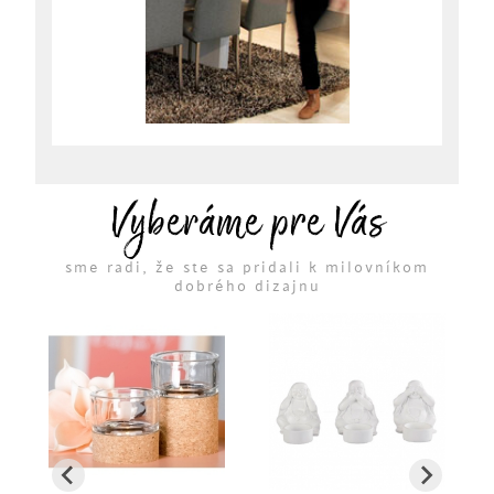
Vyberáme pre Vás
sme radi, že ste sa pridali k milovníkom
dobrého dizajnu