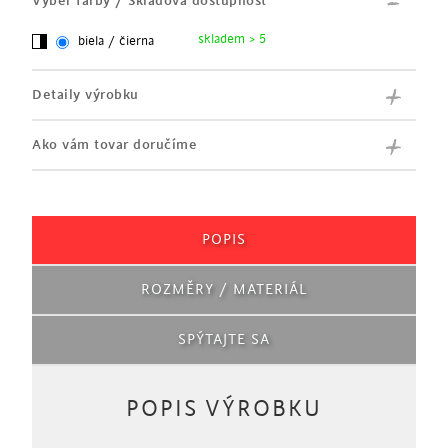
Výber farby / Skladová dostupnosť
skladem > 5
biela / čierna
Detaily výrobku
Ako vám tovar doručíme
POPIS
ROZMĚRY / MATERIÁL
SPÝTAJTE SA
POPIS VÝROBKU