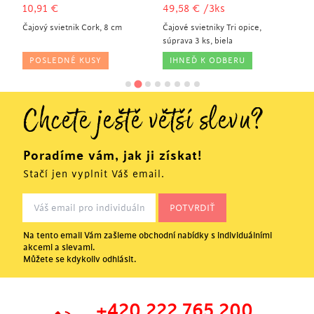
10,91
€
49,58
€
/3ks
4
Čajový svietnik Cork, 8 cm
Čajové svietniky Tri opice,
Čaj
súprava 3 ks, biela
sú
POSLEDNÉ KUSY
IHNEĎ K ODBERU
Chcete ještě větší slevu?
Poradíme vám, jak ji získat!
Stačí jen vyplnit Váš email.
Na tento email Vám zašleme obchodní nabídky s individuálními
akcemi a slevami.
Můžete se kdykoliv odhlásit.
+420 222 765 200