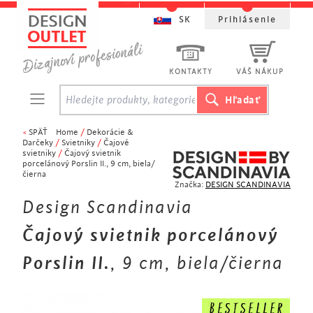
SK
Prihlásenie
KONTAKTY
VÁŠ NÁKUP
<
SPÄŤ
Home
/
Dekorácie &
Darčeky
/
Svietniky
/
Čajové
svietniky
/
Čajový svietnik
porcelánový Porslin II., 9 cm, biela/
čierna
Značka:
DESIGN SCANDINAVIA
Design Scandinavia
Čajový svietnik porcelánový
Porslin II.
, 9 cm, biela/čierna