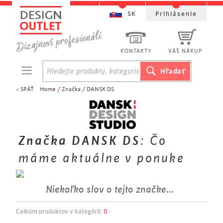
SK
Prihlásenie
KONTAKTY
VÁŠ NÁKUP
<
SPÄŤ
Home
/
Značka
/
DANSK DS
Značka DANSK DS
: Čo
máme aktuálne v ponuke
Niekoľko slov o tejto značke...
Celkom produktov v kategórii:
0