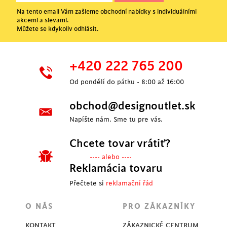
Na tento email Vám zašleme obchodní nabídky s individuálními
akcemi a slevami.
Můžete se kdykoliv odhlásit.
+420 222 765 200
Od pondělí do pátku - 8:00 až 16:00
obchod@designoutlet.sk
Napíšte nám. Sme tu pre vás.
Chcete tovar vrátiť?
---- alebo ----
Reklamácia tovaru
Přečtete si
reklamační řád
O NÁS
PRO ZÁKAZNÍKY
KONTAKT
ZÁKAZNICKÉ CENTRUM