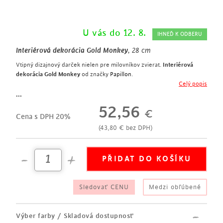
U vás do 12. 8.
IHNEĎ K ODBERU
Interiérová dekorácia Gold Monkey
, 28 cm
Vtipný dizajnový darček nielen pre milovníkov zvierat.
Interiérová
dekorácia Gold Monkey
od značky
Papillon
.
Interiérová dekorácia Gold Monkey
je opičia mama s mláďaťom na
Celý popis
chrbte. Hľadajú potravu alebo miesto na vašej komode či
pracovnom
...
stolíku
?
52,56
€
výška 28 cm
Cena s DPH 20%
figúrka opičej mamy s mláďaťom
(
43,80
€
bez DPH)
odtieň champagne s povrchovou úpravou antik – vytvára dojem
nedokonalosti, vykazuje osobité vady a povrchové nerovnosti
Sledovať CENU
Medzi obľúbené
Výber farby / Skladová dostupnosť