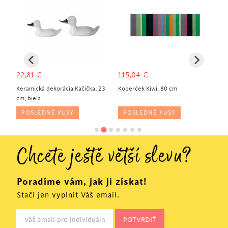
22,81
€
115,04
€
59
Keramická dekorácia Kačička, 23
Koberček Kiwi, 80 cm
Ro
cm, biela
POSLEDNÉ KUSY
POSLEDNÉ KUSY
Chcete ještě větší slevu?
Poradíme vám, jak ji získat!
Stačí jen vyplnit Váš email.