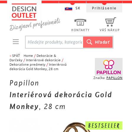
SK
Prihlásenie
KONTAKTY
VÁŠ NÁKUP
<
SPÄŤ
Home
/
Dekorácie &
Darčeky
/
Interiérové ​​dekorácie
/
Dekoratívne predmety
/
Interiérová
dekorácia Gold Monkey, 28 cm
Značka:
PAPILLON
Papillon
Interiérová dekorácia Gold
Monkey
, 28 cm