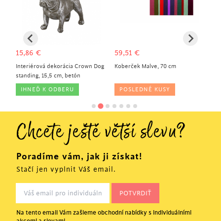
15,86
€
59,51
€
1
Interiérová dekorácia Crown Dog
Koberček Malve, 70 cm
In
standing, 15,5 cm, betón
Pa
IHNEĎ K ODBERU
POSLEDNÉ KUSY
Chcete ještě větší slevu?
Poradíme vám, jak ji získat!
Stačí jen vyplnit Váš email.
Na tento email Vám zašleme obchodní nabídky s individuálními
akcemi a slevami.