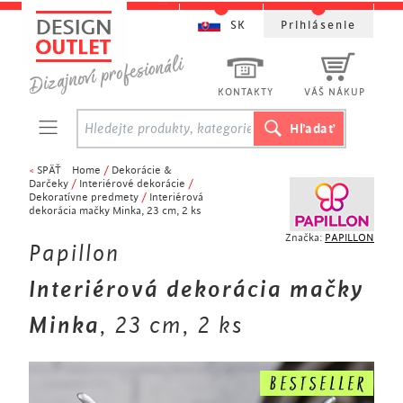
SK
Prihlásenie
KONTAKTY
VÁŠ NÁKUP
<
SPÄŤ
Home
/
Dekorácie &
Darčeky
/
Interiérové ​​dekorácie
/
Dekoratívne predmety
/
Interiérová
dekorácia mačky Minka, 23 cm, 2 ks
Značka:
PAPILLON
Papillon
Interiérová dekorácia mačky
Minka
, 23 cm, 2 ks