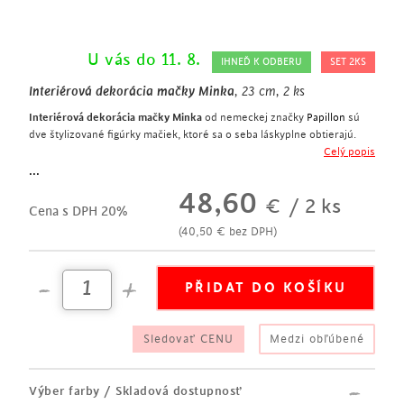
U vás do 11. 8.
IHNEĎ K ODBERU
SET 2KS
Interiérová dekorácia mačky Minka
, 23 cm, 2 ks
Interiérová dekorácia mačky Minka
od nemeckej značky
Papillon
sú
dve štylizované figúrky mačiek, ktoré sa o seba láskyplne obtierajú.
súprava obsahuje dve mačky v rôznych postojoch
Celý popis
figúrky štylizovaných mačiek
...
výška 23 cm
48,60
€
/ 2 ks
polystone s matnou striebornou povrchovou úpravou
Cena s DPH 20%
ideálny darček z lásky pre milovníkov mačiek
(
40,50
€
bez DPH)
Sledovať CENU
Medzi obľúbené
Výber farby / Skladová dostupnosť