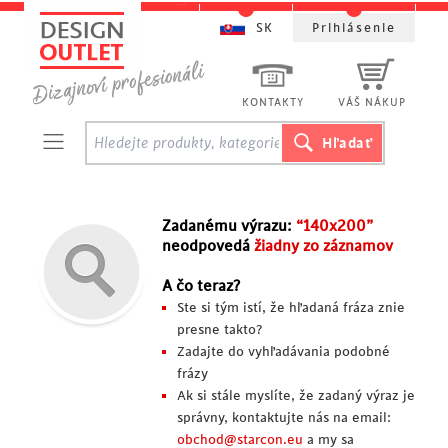
SK
Prihlásenie
KONTAKTY
VÁŠ NÁKUP
Zadanému výrazu:
“140x200”
neodpovedá
žiadny zo záznamov
A čo teraz?
Ste si tým istí, že hľadaná fráza znie
presne takto?
Zadajte do vyhľadávania podobné
frázy
Ak si stále myslíte, že zadaný výraz je
správny, kontaktujte nás na email:
obchod@starcon.eu
a my sa