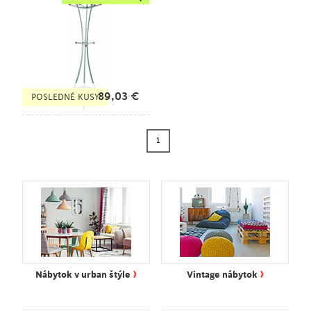
89,03
€
POSLEDNÉ KUSY
1
›
›
Nábytok v urban štýle
Vintage nábytok