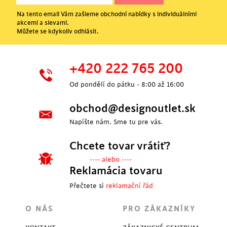
Na tento email Vám zašleme obchodní nabídky s individuálními
akcemi a slevami.
Můžete se kdykoliv odhlásit.
+420 222 765 200
Od pondělí do pátku - 8:00 až 16:00
obchod@designoutlet.sk
Napíšte nám. Sme tu pre vás.
Chcete tovar vrátiť?
---- alebo ----
Reklamácia tovaru
Přečtete si
reklamační řád
O NÁS
PRO ZÁKAZNÍKY