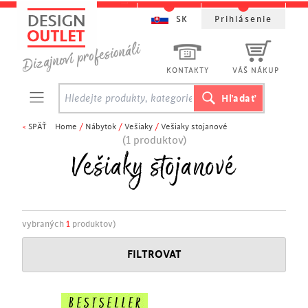
SK
Prihlásenie
KONTAKTY
VÁŠ NÁKUP
<
SPÄŤ
Home
/
Nábytok
/
Vešiaky
/
Vešiaky stojanové
(1 produktov)
Vešiaky stojanové
vybraných
1
produktov)
FILTROVAT