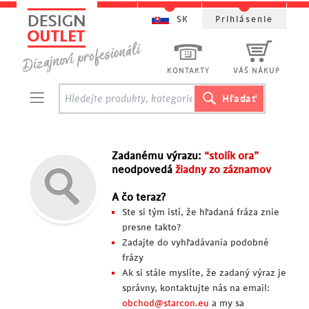
SK
Prihlásenie
KONTAKTY
VÁŠ NÁKUP
Zadanému výrazu:
“stolík ora”
neodpovedá
žiadny zo záznamov
A čo teraz?
Ste si tým istí, že hľadaná fráza znie
presne takto?
Zadajte do vyhľadávania podobné
frázy
Ak si stále myslíte, že zadaný výraz je
správny, kontaktujte nás na email:
obchod@starcon.eu
a my sa