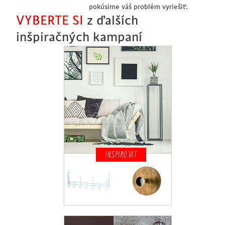
pokúsime váš problém vyriešiť.
VYBERTE SI
z ďalších
inšpiračných kampaní
INSPIROVAT