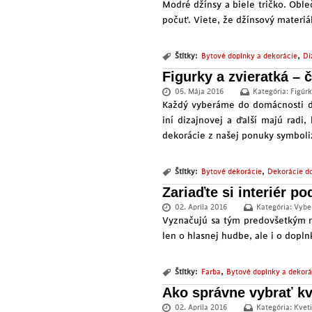
Modré džínsy a biele tričko. Oble
počuť. Viete, že džínsový materiál
,
Štítky:
Bytové doplnky a dekorácie
Di
Figurky a zvieratká – 
05. Mája 2016
Kategória:
Figúrk
Každý vyberáme do domácnosti de
iní dizajnovej a ďalší majú radi
dekorácie z našej ponuky symboli
,
Štítky:
Bytové dekorácie
Dekorácie d
Zariaďte si interiér p
02. Apríla 2016
Kategória:
Vybe
Vyznačujú sa tým predovšetkým ml
len o hlasnej hudbe, ale i o dopln
,
Štítky:
Farba
Bytové doplnky a dekorá
Ako správne vybrať kve
02. Apríla 2016
Kategória:
Kvet