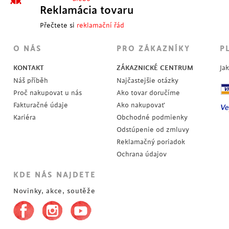
Reklamácia tovaru
Přečtete si
reklamační řád
O NÁS
PRO ZÁKAZNÍKY
P
KONTAKT
ZÁKAZNICKÉ CENTRUM
Ja
Náš příběh
Najčastejšie otázky
Proč nakupovat u nás
Ako tovar doručíme
Fakturačné údaje
Ako nakupovať
Kariéra
Obchodné podmienky
Odstúpenie od zmluvy
Reklamačný poriadok
Ochrana údajov
KDE NÁS NAJDETE
Novinky, akce, soutěže