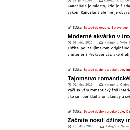
22. Júna 2016
Kategória:
Kancel
Kancelária je miesto, kde je žiad
výkon. Kancelária ale nie je obýva
,
Štítky:
Bytové dekorácie
Bytové dopln
Moderné akvárko v inte
08. Júna 2016
Kategória:
Vyberá
Túžite po zaujímavom originálno
v interiéri? Prekvapí vás, aké dru
,
Štítky:
Bytové doplnky a dekorácie
In
Tajomstvo romantické
02. Júna 2016
Kategória:
Olejov
Páči sa vám romantický štýl interi
ako sú napríklad aromalampy a svi
,
Štítky:
Bytové doplnky a dekorácie
De
Začnite nosiť džínsy i
20. Mája 2016
Kategória:
Vyber