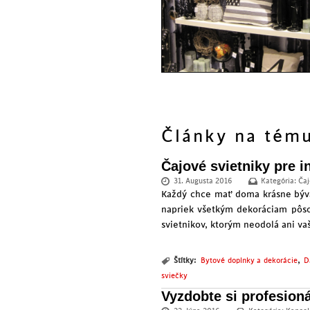
Články na tém
Čajové svietniky pre i
31. Augusta 2016
Kategória:
Čaj
Každý chce mať doma krásne býva
napriek všetkým dekoráciam pôso
svietnikov, ktorým neodolá ani va
,
Štítky:
Bytové doplnky a dekorácie
D
sviečky
Vyzdobte si profesion