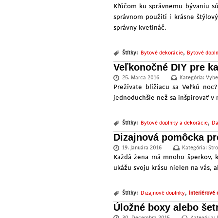
Kľúčom ku správnemu bývaniu sú 
správnom použití i krásne štýlov
správny kvetináč.
,
Štítky:
Bytové dekorácie
Bytové dopln
Veľkonočné DIY pre k
25. Marca 2016
Kategória:
Vybe
Prežívate blížiacu sa Veľkú noc?
jednoduchšie než sa inšpirovať v
,
Štítky:
Bytové doplnky a dekorácie
Da
Dizajnová pomôcka pre
19. Januára 2016
Kategória:
Str
Každá žena má mnoho šperkov, kt
ukážu svoju krásu nielen na vás, a
,
Štítky:
Dizajnové doplnky
Interiérové
Úložné boxy alebo šetr