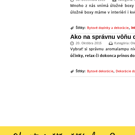
30. Decembra 2015
Kategória:
Mnoho z nás vnímá úložné boxy 
úložné boxy máme v interiéri i kvô
,
Štítky:
Bytové doplnky a dekorácie
In
Ako na správnu vôňu
20. Októbra 2015
Kategória:
Ol
Vybrať si správnu aromalampu nie
účinky, relax či dokonca prínos do
,
Štítky:
Bytové dekorácie
Dekorácie d