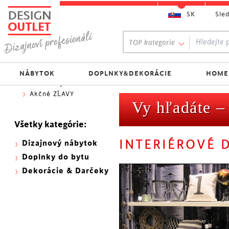
SK
Sle
Obľúbený výber:
TOP kategorie
300 NOVINEK
333 BESTSELLERŮ
Najlacnejšie do 70€
NÁBYTOK
DOPLNKY&DEKORÁCIE
HOME
Skladovky
Akčné ZĽAVY
Vy hľadáte 
Všetky kategórie:
INTERIÉROVÉ 
Dizajnový nábytok
Doplnky do bytu
Dekorácie & Darčeky