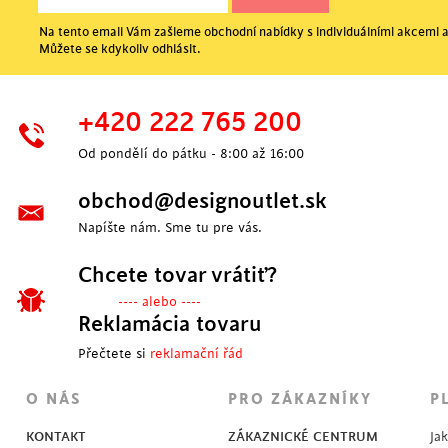
Na tento email Vám zašleme obchodní nabídky s individuálními akcemi a
Můžete se kdykoliv odhlásit.
+420 222 765 200
Od pondělí do pátku - 8:00 až 16:00
obchod@designoutlet.sk
Napíšte nám. Sme tu pre vás.
Chcete tovar vrátiť?
---- alebo ----
Reklamácia tovaru
Přečtete si
reklamační řád
O NÁS
PRO ZÁKAZNÍKY
P
KONTAKT
ZÁKAZNICKÉ CENTRUM
Ja