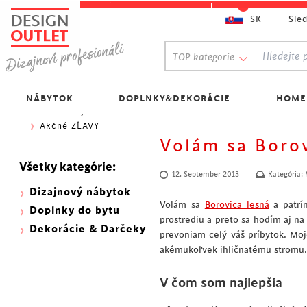
SK
Sle
Obľúbený výber:
TOP kategorie
300 NOVINEK
333 BESTSELLERŮ
Najlacnejšie do 70€
NÁBYTOK
DOPLNKY&DEKORÁCIE
HOME
Skladovky
Akčné ZĽAVY
Volám sa Borov
Všetky kategórie:
12. September 2013
Kategória:
Dizajnový nábytok
Volám sa
Borovica lesná
a patrí
Doplnky do bytu
prostrediu a preto sa hodím aj n
Dekorácie & Darčeky
prevoniam celý váš príbytok. Mo
akémukoľvek ihličnatému stromu
V čom som najlepšia