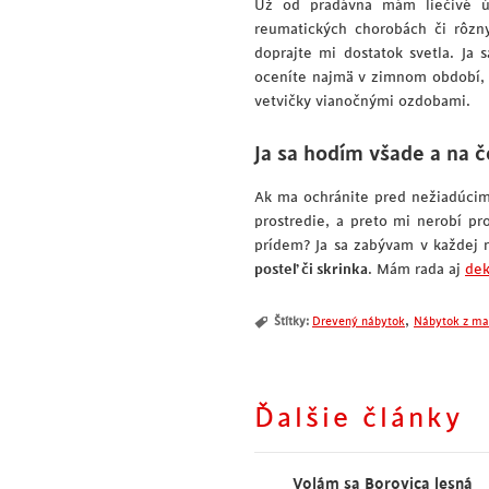
Už od pradávna mám liečivé ú
reumatických chorobách či rôz
doprajte mi dostatok svetla. Ja
oceníte najmä v zimnom období,
vetvičky vianočnými ozdobami.
Ja sa hodím všade a na 
Ak ma ochránite pred nežiadúcim
prostredie, a preto mi nerobí pr
prídem? Ja sa zabývam v každej 
posteľ či skrinka
. Mám rada aj
dek
,
Štítky:
Drevený nábytok
Nábytok z ma
Ďalšie články
Volám sa Borovica lesná