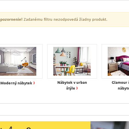
pozornenie!
Zadanému filtru nezodpovedá žiadny produkt.
›
Nábytok v urban
Glamour 
Moderný nábytek
›
štýle
nábyt