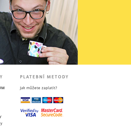
Y
PLATEBNÍ METODY
UM
Jak můžete zaplatit?
y
vy