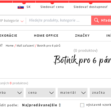
SK
Sledovať cenu
Sledovať dostupnosť
P kategorie
EKORÁCIE
HOME OFFICE
ZNAČKY
IN
ÄŤ
Home
/
Mall zařazení
/
Botník pro 6 párů
(0 produktov)
Botník pro 6 pá
raných
0
produktov)
arba
cena
materiál
značka
výstavné vzor
ídit podle: