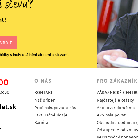
í slevu?
at!
ídky s individuálními akcemi a slevami.
00
O NÁS
PRO ZÁKAZNÍK
16:00
KONTAKT
ZÁKAZNICKÉ CENTR
Náš příběh
Najčastejšie otázky
et.sk
Proč nakupovat u nás
Ako tovar doručíme
Fakturačné údaje
Ako nakupovať
Kariéra
Obchodné podmienk
?
Odstúpenie od zmlu
Reklamačný poriadok