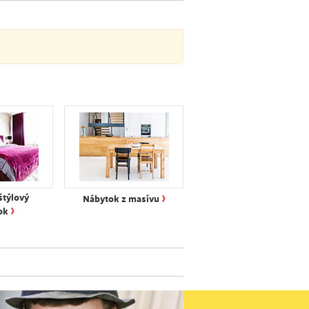
›
štýlový
Nábytok z masívu
›
ok