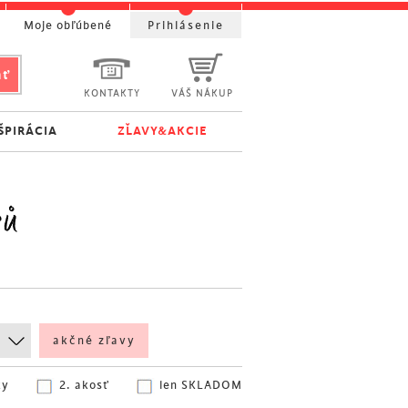
Moje obľúbené
Prihlásenie
KONTAKTY
VÁŠ NÁKUP
ŠPIRÁCIA
ZĽAVY&AKCIE
rů
akčné zľavy
ky
2. akosť
len SKLADOM