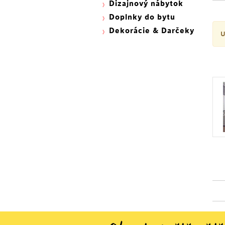
Dizajnový nábytok
Doplnky do bytu
Dekorácie & Darčeky
U