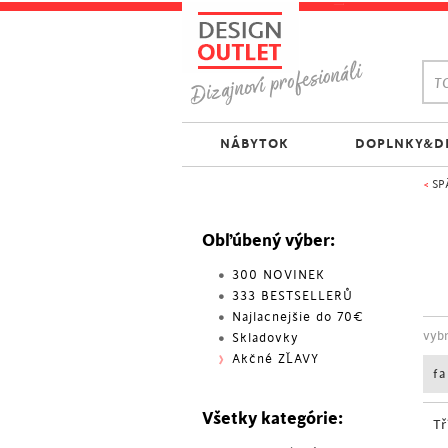
TO
NÁBYTOK
DOPLNKY&D
<
SP
Obľúbený výber:
300 NOVINEK
333 BESTSELLERŮ
Najlacnejšie do 70€
vyb
Skladovky
Akčné ZĽAVY
f
Všetky kategórie:
Tř