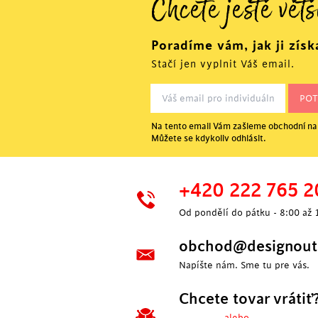
Chcete ještě větš
Poradíme vám, jak ji získ
Stačí jen vyplnit Váš email.
Na tento email Vám zašleme obchodní nab
Můžete se kdykoliv odhlásit.
+420 222 765 2
Od pondělí do pátku - 8:00 až 
obchod@designoutl
Napíšte nám. Sme tu pre vás.
Chcete tovar vrátiť
---- alebo ----