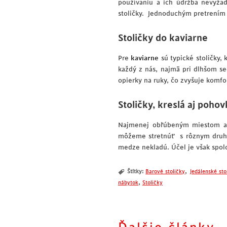
používaniu a ich údržba nevyžad
stoličky. Jednoduchým pretrením
Stoličky do kaviarne
Pre
kaviarne
sú typické stoličky,
každý z nás, najmä pri dlhšom se
opierky na ruky, čo zvyšuje komfo
Stoličky, kreslá aj poho
Najmenej obľúbeným miestom a p
môžeme stretnúť s rôznym dr
medze nekladú. Účel je však spol
,
Štítky:
Barové stoličky
Jedálenské sto
,
nábytok
Stoličky