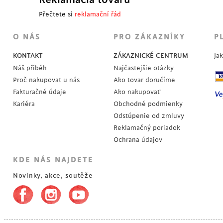
Přečtete si
reklamační řád
POSLEDNÉ KUSY
O NÁS
PRO ZÁKAZNÍKY
P
KONTAKT
ZÁKAZNICKÉ CENTRUM
Ja
Náš příběh
Najčastejšie otázky
Proč nakupovat u nás
Ako tovar doručíme
Fakturačné údaje
Ako nakupovať
Kariéra
Obchodné podmienky
Odstúpenie od zmluvy
Reklamačný poriadok
Ochrana údajov
KDE NÁS NAJDETE
Novinky, akce, soutěže
POSLEDNÉ KUSY