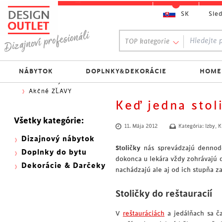
SK
Sle
Obľúbený výber:
TOP kategorie
300 NOVINEK
333 BESTSELLERŮ
Najlacnejšie do 70€
NÁBYTOK
DOPLNKY&DEKORÁCIE
HOME
Skladovky
Akčné ZĽAVY
Keď jedna stol
Všetky kategórie:
11. Mája 2012
Kategória:
Izby
,
K
Dizajnový nábytok
Stoličky
nás sprevádzajú dennode
Doplnky do bytu
dokonca u lekára vždy zohrávajú dô
Dekorácie & Darčeky
nachádzajú ale aj od ich stupňa z
Stoličky do reštauracií
V
reštauráciách
a jedálňach sa č