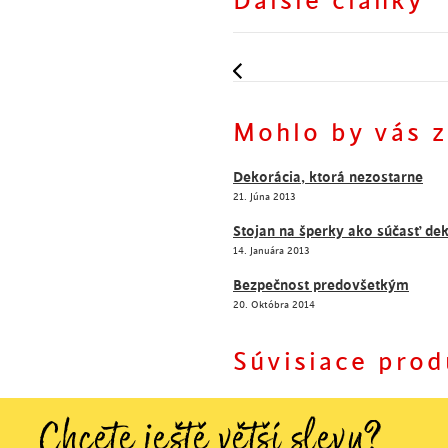
Ďalšie články
Kreslo – ako inak sa dá na
existujú?
Mohlo by vás 
Najlepší nákup je v inter
Dekorácia, ktorá nezostarne
21. Júna 2013
Stojan na šperky ako súčasť de
14. Januára 2013
Bezpečnost predovšetkým
20. Októbra 2014
Súvisiace prod
Chcete ještě větší slevu?