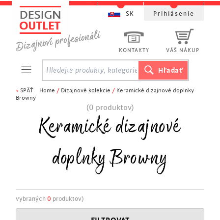
SK
Prihlásenie
KONTAKTY
VÁŠ NÁKUP
<
SPÄŤ
Home
/
Dizajnové kolekcie
/
Keramické dizajnové doplnky
Browny
(0 produktov)
Keramické dizajnové
doplnky Browny
vybraných
0
produktov)