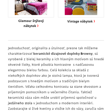
›
Glamour štýlový
Vintage nábytok
›
nábytok
Jednoduchosť, originalita a útulnosť, presne tak môžeme
charakterizovať
keramické dizajnové doplnky Browny
, sú
vyrobené z bielej keramiky a ich hlavným motívom sú hnedé
okvetné lístky, ktoré pôsobia kontrastne s nadčasovou
elegantnou bielou farbou. Celá kolekcia sa skladá z
niekoľkých doplnkov ako je stolná lampa, ktorá je tvorená
podstavcom s hnedým motívom a tradičným bielym
tienidlom. Vďaka celkovému kontrastu sa stane skvostom a
príjemným pomocníkom u večerného čítania. Taktiež
keramická váza vám môže urobiť príjemnú spoločnosť u
jedálneho stola
v jednoduchom a modernom interiéri.
Zaobstarajte si živé kvetiny a vložte ich do vázy, zaručia vám