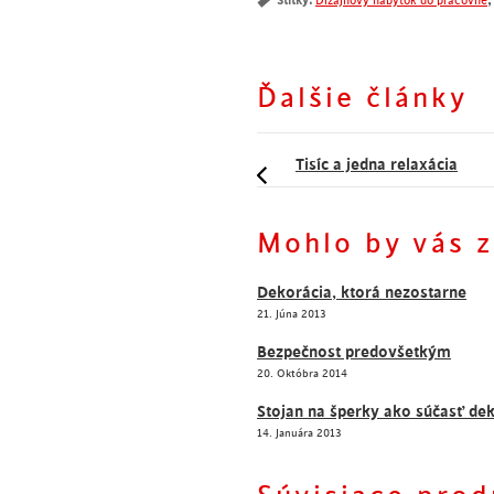
Štítky:
Dizajnový nábytok do pracovne
Ďalšie články
Tisíc a jedna relaxácia
Mohlo by vás 
Už naši predkovia poznali 
neveríte?
Dekorácia, ktorá nezostarne
21. Júna 2013
Kreslo – ako inak sa dá na
Bezpečnost predovšetkým
20. Októbra 2014
existujú?
Stojan na šperky ako súčasť de
14. Januára 2013