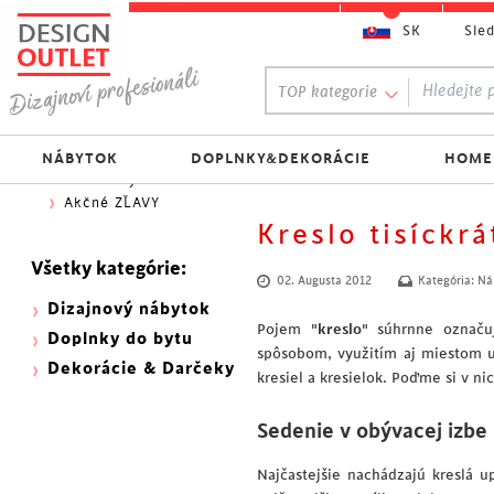
SK
Sle
Obľúbený výber:
TOP kategorie
300 NOVINEK
333 BESTSELLERŮ
Najlacnejšie do 70€
NÁBYTOK
DOPLNKY&DEKORÁCIE
HOME
Skladovky
Akčné ZĽAVY
Kreslo tisíckrá
Všetky kategórie:
02. Augusta 2012
Kategória:
Ná
Dizajnový nábytok
Pojem "
kreslo
" súhrnne označu
Doplnky do bytu
spôsobom, využitím aj miestom ur
Dekorácie & Darčeky
kresiel a kresielok. Poďme si v ni
Sedenie v obývacej izbe
Najčastejšie nachádzajú kreslá u