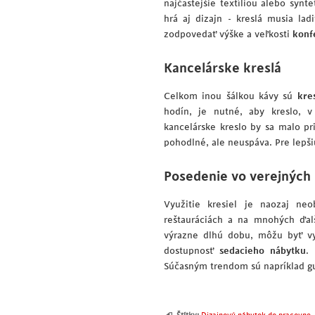
najčastejšie textíliou alebo syn
hrá aj dizajn - kreslá musia la
zodpovedať výške a veľkosti
konf
Kancelárske kreslá
Celkom inou šálkou kávy sú
kre
hodín, je nutné, aby kreslo, v
kancelárske kreslo by sa malo pr
pohodlné, ale neuspáva. Pre lepši
Posedenie vo verejných 
Využitie kresiel je naozaj n
reštauráciách a na mnohých ďalš
výrazne dlhú dobu, môžu byť vy
dostupnosť
sedacieho nábytku
.
Súčasným trendom sú napríklad gu