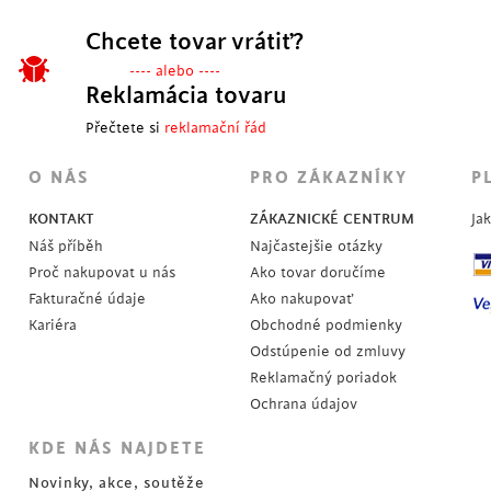
Chcete tovar vrátiť?
---- alebo ----
Reklamácia tovaru
Přečtete si
reklamační řád
POSLEDNÉ KUSY
O NÁS
PRO ZÁKAZNÍKY
P
KONTAKT
ZÁKAZNICKÉ CENTRUM
Ja
Náš příběh
Najčastejšie otázky
Proč nakupovat u nás
Ako tovar doručíme
Fakturačné údaje
Ako nakupovať
Kariéra
Obchodné podmienky
Odstúpenie od zmluvy
Reklamačný poriadok
Ochrana údajov
KDE NÁS NAJDETE
Novinky, akce, soutěže