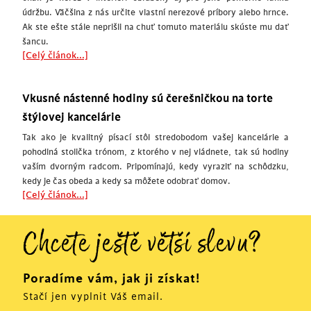
údržbu. Väčšina z nás určite vlastní nerezové príbory alebo hrnce.
Ak ste ešte stále neprišli na chuť tomuto materiálu skúste mu dať
šancu.
[Celý článok...]
Vkusné nástenné hodiny sú čerešničkou na torte
štýlovej kancelárie
Tak ako je kvalitný písací stôl stredobodom vašej kancelárie a
pohodlná stolička trónom, z ktorého v nej vládnete, tak sú hodiny
vaším dvorným radcom. Pripomínajú, kedy vyraziť na schôdzku,
kedy je čas obeda a kedy sa môžete odobrať domov.
[Celý článok...]
Chcete ještě větší slevu?
Poradíme vám, jak ji získat!
Stačí jen vyplnit Váš email.