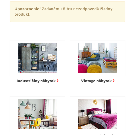
Upozornenie!
Zadanému filtru nezodpovedá žiadny
produkt.
›
›
Industriálny nábytok
Vintage nábytok