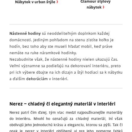
›
Glamour štýlový
Nábytok v urban štýle
›
nábytok
Nástenné hodiny
sú neoddeliteľným doplnkom každej
domácnosti. Jediným pohľadom na stenu zistíte koľko je
hodín, bez toho aby ste museli hľadať mobil, keď práve
nemáte na ruke náramkové hodinky.
Nezabudnite však, že nástenné hodiny nielen ukazujú čas.
Veľmi významne sa podieľajú na dekorovaní interiéru, preto
pri ich výbere dbajte na ich dizajn a štýl hodiaci sa k nábytku
a ďalším
dekoráciám
v interiéri.
Nerez – chladný či elegantný materiál v interiéri
Nerez patrí čím ďalej, tým viac medzi najpoužívanejšie materiály
do interiéru. Mnohí ho označujú za chladný materiál, iní však
obdivujú jeho jednoduchú krásu a eleganciu, ktorou sa pýši. Tak či
onak je nerez v interiéri obľúbený aj pre jeho pomerne ľahkú