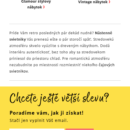
›
Glamour štýlový
Vintage nábytok
›
nábytok
Príde Vám retro posledných pár dekád nudné?
Nástenné
svietniky
Vás prenesú ešte o pár storočí späť. Stredovekú
atmosféru skvelo vyúzlite s dreveným nábytkom. Dodá
interiéru autentickosť, bez toho aby sa stredovekom
priniesol do priestoru chlad. Pre romantickú atmosféru
nezabudnite po miestnosti rozmiestniť niekoľko
čajových
svietnikov
.
Chcete ještě větší slevu?
Poradíme vám, jak ji získat!
Stačí jen vyplnit Váš email.