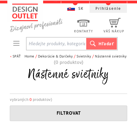
SK
Prihlásenie
KONTAKTY
VÁŠ NÁKUP
<
SPÄŤ
Home
/
Dekorácie & Darčeky
/
Svietniky
/
Nástenné svietniky
(0 produktov)
Nástenné svietniky
vybraných
0
produktov)
FILTROVAT