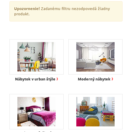
Upozornenie!
Zadanému filtru nezodpovedá žiadny
produkt.
›
›
Nábytok v urban štýle
Moderný nábytek