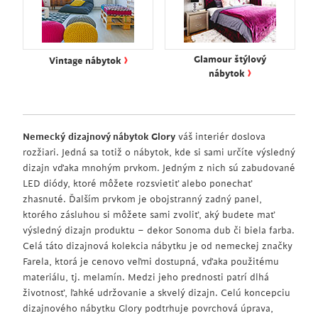
›
Glamour štýlový
Vintage nábytok
›
nábytok
Nemecký
dizajnový nábytok Glory
váš interiér doslova
rozžiari. Jedná sa totiž o nábytok, kde si sami určíte výsledný
dizajn vďaka mnohým prvkom. Jedným z nich sú zabudované
LED diódy, ktoré môžete rozsvietiť alebo ponechať
zhasnuté. Ďalším prvkom je obojstranný zadný panel,
ktorého zásluhou si môžete sami zvoliť, aký budete mať
výsledný dizajn produktu – dekor Sonoma dub či biela farba.
Celá táto dizajnová kolekcia nábytku je od nemeckej značky
Farela, ktorá je cenovo veľmi dostupná, vďaka použitému
materiálu, tj. melamín. Medzi jeho prednosti patrí dlhá
životnosť, ľahké udržovanie a skvelý dizajn. Celú koncepciu
dizajnového nábytku Glory podtrhuje povrchová úprava,