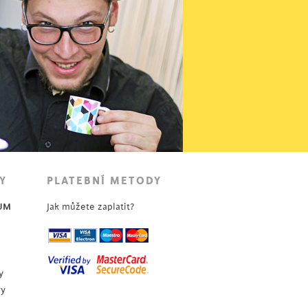
Y
PLATEBNÍ METODY
UM
Jak můžete zaplatit?
y
vy