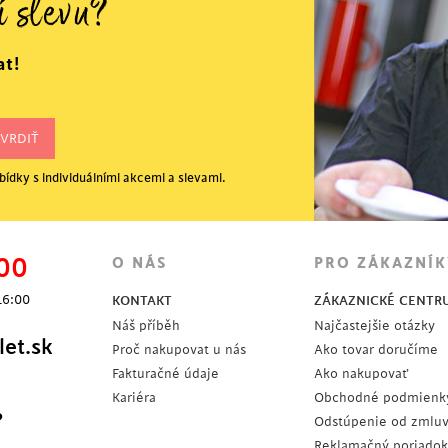
í slevu?
at!
ídky s individuálními akcemi a slevami.
00
O NÁS
PRO ZÁKAZNÍK
16:00
KONTAKT
ZÁKAZNICKÉ CENTR
Náš příběh
Najčastejšie otázky
et.sk
Proč nakupovat u nás
Ako tovar doručíme
Fakturačné údaje
Ako nakupovať
Kariéra
Obchodné podmienk
?
Odstúpenie od zmlu
Reklamačný poriadok