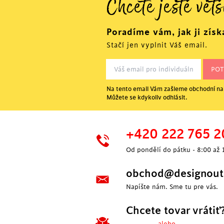
Chcete ještě větš
Poradíme vám, jak ji získ
Stačí jen vyplnit Váš email.
Na tento email Vám zašleme obchodní nab
Můžete se kdykoliv odhlásit.
+420 222 765 2
Od pondělí do pátku - 8:00 až 
obchod@designoutl
Napíšte nám. Sme tu pre vás.
Chcete tovar vrátiť
---- alebo ----