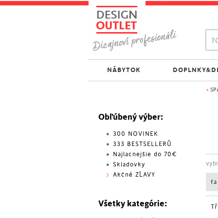
TO
NÁBYTOK
DOPLNKY&D
<
SP
Obľúbený výber:
300 NOVINEK
333 BESTSELLERŮ
Najlacnejšie do 70€
vyb
Skladovky
Akčné ZĽAVY
f
Všetky kategórie:
Tř