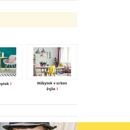
›
Nábytok v urban
bytok
›
štýle