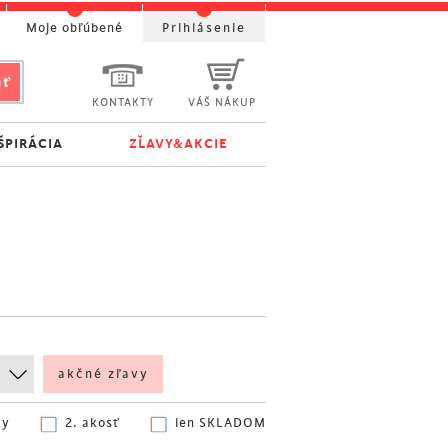
Moje obľúbené
Prihlásenie
KONTAKTY
VÁŠ NÁKUP
ŠPIRÁCIA
ZĽAVY&AKCIE
akčné zľavy
ky
2. akosť
len SKLADOM