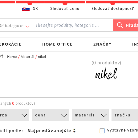
SK
Sledovať cenu
Sledovať dostupnosť
P kategorie
EKORÁCIE
HOME OFFICE
ZNAČKY
IN
ÄŤ
Home
/
Materiál
/
nikel
(0 produktov)
nikel
raných
0
produktov)
arba
cena
materiál
značka
výstavné vzor
ídit podle: