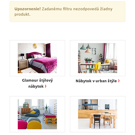
Upozornenie!
Zadanému filtru nezodpovedá žiadny
produkt.
›
Glamour štýlový
Nábytok v urban štýle
›
nábytok