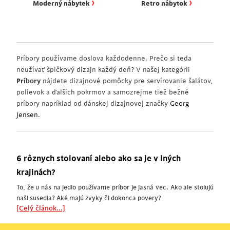
›
›
Moderný nábytek
Retro nábytok
Príbory používame doslova každodenne. Prečo si teda
neužívať špičkový dizajn každý deň? V našej kategórii
Príbory
nájdete dizajnové pomôcky pre servírovanie šalátov,
polievok a ďalších pokrmov a samozrejme tiež bežné
príbory napríklad od dánskej dizajnovej značky
Georg
Jensen
.
6 rôznych stolovaní alebo ako sa je v iných
krajinách?
To, že u nás na jedlo používame príbor je jasná vec. Ako ale stolujú
naši susedia? Aké majú zvyky či dokonca povery?
[Celý článok...]