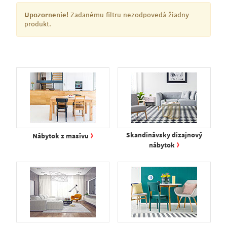
Upozornenie!
Zadanému filtru nezodpovedá žiadny
produkt.
›
Skandinávsky dizajnový
Nábytok z masívu
›
nábytok