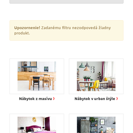
Upozornenie!
Zadanému filtru nezodpovedá žiadny
produkt.
›
›
Nábytok z masívu
Nábytok v urban štýle