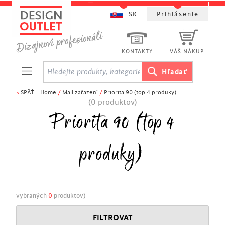
SK
Prihlásenie
KONTAKTY
VÁŠ NÁKUP
<
SPÄŤ
Home
/
Mall zařazení
/
Priorita 90 (top 4 produky)
(0 produktov)
Priorita 90 (top 4
produky)
vybraných
0
produktov)
FILTROVAT