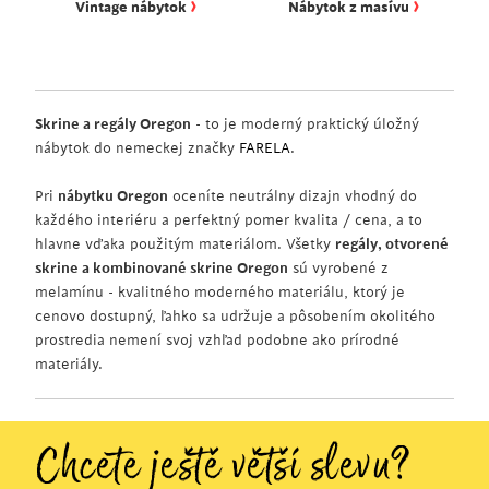
›
›
Vintage nábytok
Nábytok z masívu
Skrine a regály Oregon
- to je moderný praktický úložný
nábytok do nemeckej značky
FARELA
.
Pri
nábytku Oregon
oceníte neutrálny dizajn vhodný do
každého interiéru a perfektný pomer kvalita / cena, a to
hlavne vďaka použitým materiálom. Všetky
regály, otvorené
skrine a kombinované skrine Oregon
sú vyrobené z
melamínu - kvalitného moderného materiálu, ktorý je
cenovo dostupný, ľahko sa udržuje a pôsobením okolitého
prostredia nemení svoj vzhľad podobne ako prírodné
materiály.
Chcete ještě větší slevu?