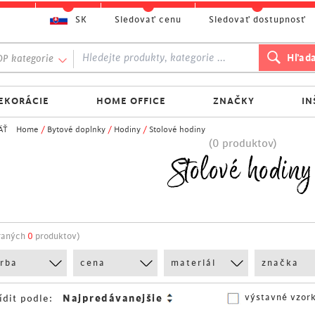
SK
Sledovať cenu
Sledovať dostupnosť
P kategorie
EKORÁCIE
HOME OFFICE
ZNAČKY
IN
ÄŤ
Home
/
Bytové doplnky
/
Hodiny
/
Stolové hodiny
(0 produktov)
Stolové hodiny
raných
0
produktov)
arba
cena
materiál
značka
výstavné vzor
ídit podle: