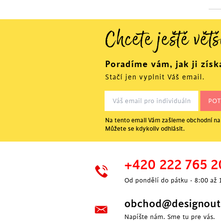
Chcete ještě větš
Poradíme vám, jak ji získ
Stačí jen vyplnit Váš email.
Na tento email Vám zašleme obchodní nab
Můžete se kdykoliv odhlásit.
+420 222 765 2
Od pondělí do pátku - 8:00 až 
obchod@designoutl
Napíšte nám. Sme tu pre vás.