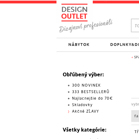
TO
NÁBYTOK
DOPLNKY&D
<
SP
Obľúbený výber:
300 NOVINEK
333 BESTSELLERŮ
Najlacnejšie do 70€
vyb
Skladovky
Akčné ZĽAVY
f
Všetky kategórie:
Tř