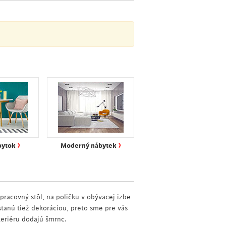
›
›
bytok
Moderný nábytek
 pracovný stôl, na poličku v obývacej izbe
stanú tiež dekoráciou, preto sme pre vás
teriéru dodajú šmrnc.