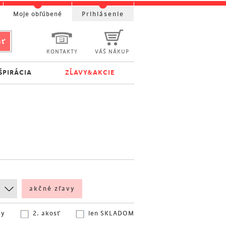
Moje obľúbené
Prihlásenie
KONTAKTY
VÁŠ NÁKUP
ŠPIRÁCIA
ZĽAVY&AKCIE
akčné zľavy
ky
2. akosť
len SKLADOM