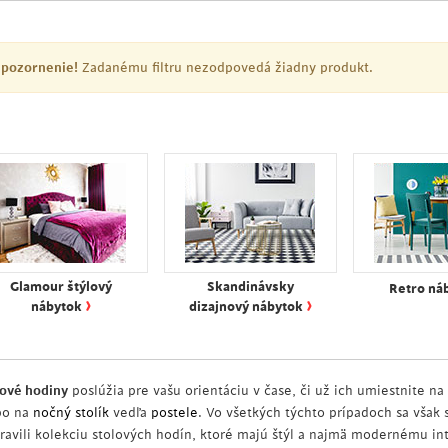
pozornenie!
Zadanému filtru nezodpovedá žiadny produkt.
Glamour štýlový
Skandinávsky
Retro ná
›
›
nábytok
dizajnový nábytok
lové hodiny
poslúžia pre vašu orientáciu v čase, či už ich umiestnite na
bo na
nočný stolík
vedľa
postele
. Vo všetkých týchto prípadoch sa však 
pravili kolekciu stolových hodín, ktoré majú štýl a najmä modernému in