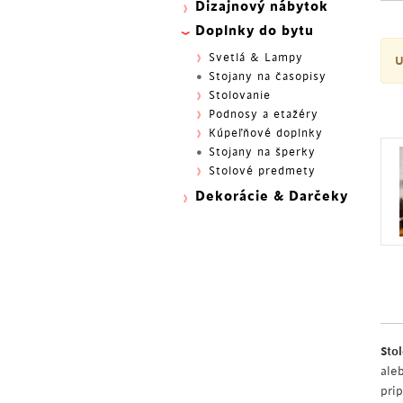
Dizajnový nábytok
Doplnky do bytu
Svetlá & Lampy
U
Stojany na časopisy
Stolovanie
Podnosy a etažéry
Kúpeľňové doplnky
Stojany na šperky
Stolové predmety
Dekorácie & Darčeky
Sto
ale
pri