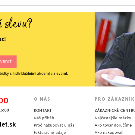
í slevu?
at!
ídky s individuálními akcemi a slevami.
00
O NÁS
PRO ZÁKAZNÍK
16:00
KONTAKT
ZÁKAZNICKÉ CENTR
Náš příběh
Najčastejšie otázky
et.sk
Proč nakupovat u nás
Ako tovar doručíme
Fakturačné údaje
Ako nakupovať