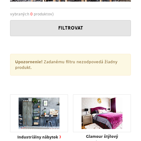
vybraných
0
produktov)
FILTROVAT
Upozornenie!
Zadanému filtru nezodpovedá žiadny
produkt.
›
Glamour štýlový
Industriálny nábytok