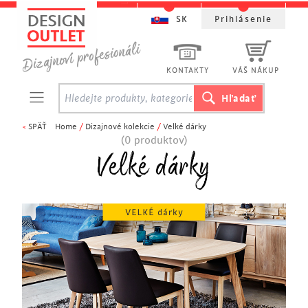
SK
Prihlásenie
KONTAKTY
VÁŠ NÁKUP
<
SPÄŤ
Home
/
Dizajnové kolekcie
/
Velké dárky
(0 produktov)
Velké dárky