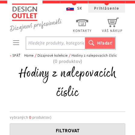
SK
Prihlásenie
KONTAKTY
VÁŠ NÁKUP
<
SPÄŤ
Home
/
Dizajnové kolekcie
/
Hodiny z nalepovacích číslic
(0 produktov)
Hodiny z nalepovacích
číslic
vybraných
0
produktov)
FILTROVAT