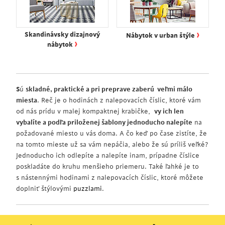
›
Skandinávsky dizajnový
Nábytok v urban štýle
›
nábytok
S
ú
skladné, praktické a pri preprave zaberú veľmi málo
miesta
. Reč je o hodinách z nalepovacích číslic, ktoré vám
od nás prídu v malej kompaktnej krabičke,
vy ich len
vybalíte a podľa priloženej šablony jednoducho nalepíte
na
požadované miesto u vás doma. A čo keď po čase zistíte, že
na tomto mieste už sa vám nepáčia, alebo že sú príliš veľké?
Jednoducho ich odlepíte a nalepíte inam, prípadne číslice
poskladáte do kruhu menšieho priemeru. Také ľahké je to
s nástennými hodinami z nalepovacích číslic,
ktoré
môžete
doplniť
štýlovými
puzzlami
.