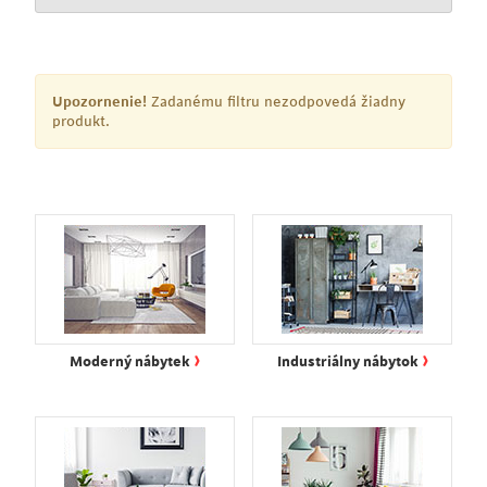
Upozornenie!
Zadanému filtru nezodpovedá žiadny
produkt.
›
›
Moderný nábytek
Industriálny nábytok