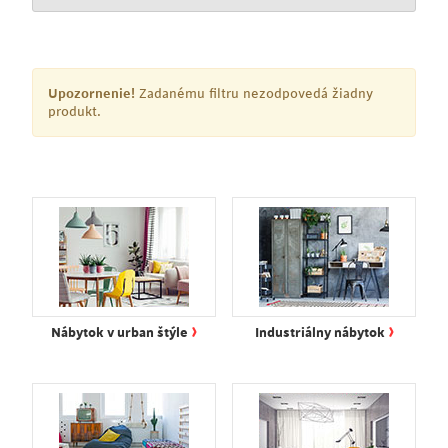
Upozornenie!
Zadanému filtru nezodpovedá žiadny
produkt.
›
›
Nábytok v urban štýle
Industriálny nábytok