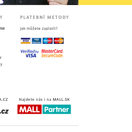
Y
PLATEBNÍ METODY
UM
Jak můžete zaplatit?
y
vy
A.CZ
Najdete nás i na
MALL.SK