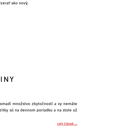
yzerať ako nový.
DINY
hromadí množstvo zbytočností a vy nemáte
izitky sú na dennom poriadku a na stole už
celý článok ...