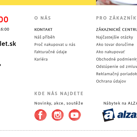
00
O NÁS
PRO ZÁKAZNÍK
16:00
KONTAKT
ZÁKAZNICKÉ CENTR
Náš příběh
Najčastejšie otázky
et.sk
Proč nakupovat u nás
Ako tovar doručíme
Fakturačné údaje
Ako nakupovať
Kariéra
Obchodné podmienk
?
Odstúpenie od zmlu
Reklamačný poriadok
Ochrana údajov
KDE NÁS NAJDETE
Novinky, akce, soutěže
Nábytek na
ALZ