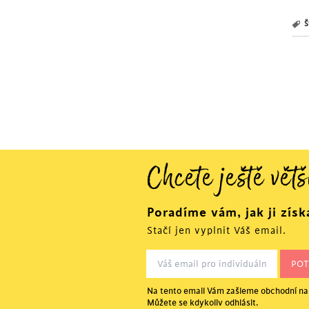
Š
Chcete ještě větš
Poradíme vám, jak ji získ
Stačí jen vyplnit Váš email.
Na tento email Vám zašleme obchodní nab
Můžete se kdykoliv odhlásit.