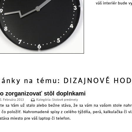
váš interiér bude v
lánky na tému: DIZAJNOVÉ HO
o zorganizovať stôl doplnkami
2. Februára 2013
Kategória:
Stolové predmety
ite sa Vám už stalo alebo bežne stáva, že sa vám na vašom stole na
 čo položiť. Nahromadené spisy z celého týždňa, perá, kalkulačka či v
stáva miesto pre váš laptop či telefon.