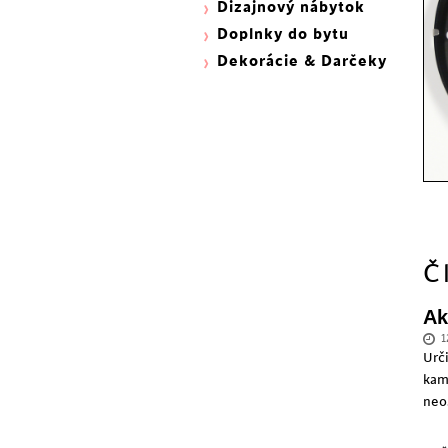
Dizajnový nábytok
Doplnky do bytu
Dekorácie & Darčeky
Č
Ak
1
Urč
kam
neo