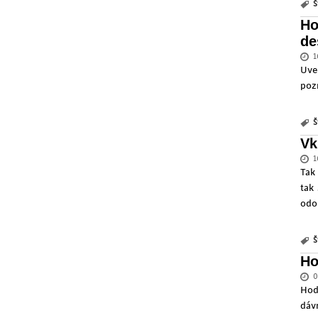
Š
Ho
de
1
Uve
poz
Š
Vk
1
Tak
tak
odo
Š
Ho
0
Hod
dáv