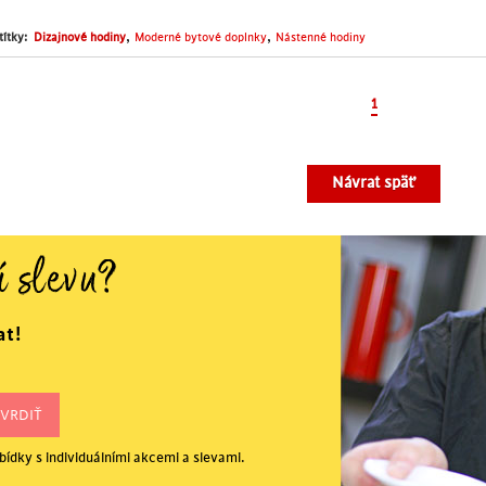
,
,
títky:
Dizajnové hodiny
Moderné bytové doplnky
Nástenné hodiny
1
Návrat späť
í slevu?
at!
ídky s individuálními akcemi a slevami.