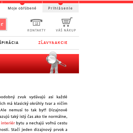
Moje obľúbené
Prihlásenie
KONTAKTY
VÁŠ NÁKUP
ŠPIRÁCIA
ZĽAVY&AKCIE
 podobný zvuk vydávajú asi každé
nich má klasický okrúhly tvar a ničím
 Ale nemusí to tak byť! Dizajnové
zujú taký istý čas ako tie normálne,
a
interiér
bytu a nechajú voľnú cestu
nosti. Stačí jeden dizajnový prvok a