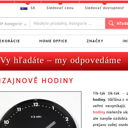
SK
Sledovať cenu
Sledovať dostupnosť
P kategorie
EKORÁCIE
HOME OFFICE
ZNAČKY
IN
Vy hľadáte – my odpovedáme
IZAJNOVÉ HODINY
Tik-tak tik-tak -
hodiny
. Väčšina z 
veľmi nevynikajú.
hodiny
nielenže uka
ale navyše ozdobi
prejavu vašej osob