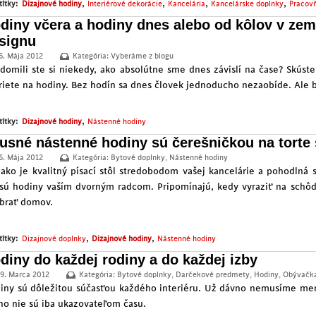
,
,
,
,
títky:
Dizajnové hodiny
Interiérové dekorácie
Kancelária
Kancelárske doplnky
Pracov
diny včera a hodiny dnes alebo od kôlov v z
signu
6. Mája 2012
Kategória:
Vyberáme z blogu
domili ste si niekedy, ako absolútne sme dnes závislí na čase? Skúste
riete na hodiny. Bez hodín sa dnes človek jednoducho nezaobíde. Ale b
,
títky:
Dizajnové hodiny
Nástenné hodiny
usné nástenné hodiny sú čerešničkou na torte š
6. Mája 2012
Kategória:
Bytové doplnky
,
Nástenné hodiny
 ako je kvalitný písací stôl stredobodom vašej kancelárie a pohodlná 
 sú hodiny vaším dvorným radcom. Pripomínajú, kedy vyraziť na schô
brať domov.
,
,
títky:
Dizajnové doplnky
Dizajnové hodiny
Nástenné hodiny
diny do každej rodiny a do každej izby
9. Marca 2012
Kategória:
Bytové doplnky
,
Darčekové predmety
,
Hodiny
,
Obývačk
iny sú dôležitou súčasťou každého interiéru. Už dávno nemusíme mera
no nie sú iba ukazovateľom času.