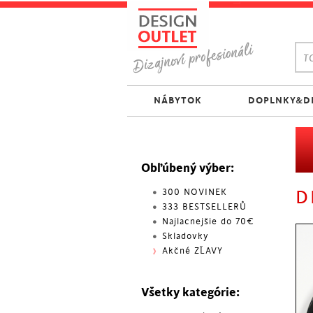
TO
NÁBYTOK
DOPLNKY&D
Obľúbený výber:
300 NOVINEK
D
333 BESTSELLERŮ
Najlacnejšie do 70€
Skladovky
Akčné ZĽAVY
Všetky kategórie: