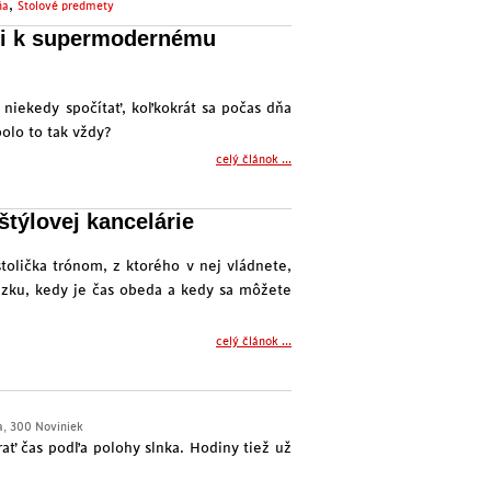
,
ňa
Stolové predmety
emi k supermodernému
 niekedy spočítať, koľkokrát sa počas dňa
olo to tak vždy?
celý článok ...
týlovej kancelárie
stolička trónom, z ktorého v nej vládnete,
dzku, kedy je čas obeda a kedy sa môžete
celý článok ...
a
,
300 Noviniek
ť čas podľa polohy slnka. Hodiny tiež už